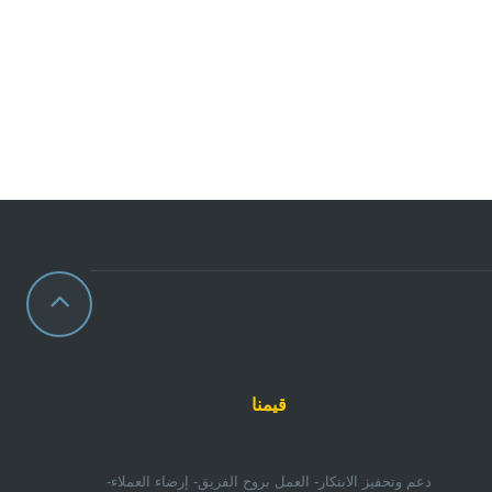
قيمنا
دعم وتحفيز الابتكار- العمل بروح الفريق- إرضاء العملاء-